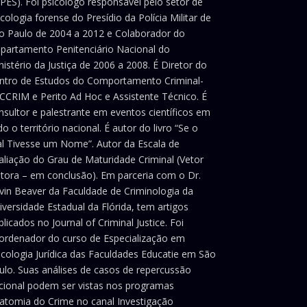
PES). Foi psicólogo responsável pelo setor de
icologia forense do Presídio da Polícia Militar de
o Paulo de 2004 a 2012 e Colaborador do
partamento Penitenciário Nacional do
nistério da Justiça de 2006 a 2008. É Diretor do
ntro de Estudos do Comportamento Criminal-
CCRIM e Perito Ad Hoc e Assistente Técnico. É
nsultor e palestrante em eventos científicos em
do o território nacional. É autor do livro “Se o
l Tivesse um Nome”. Autor da Escala de
aliação do Grau de Maturidade Criminal (Vetor
itora – em conclusão). Em parceria com o Dr.
vin Beaver da Faculdade de Criminologia da
iversidade Estadual da Flórida, tem artigos
blicados no Journal of Criminal Justice. Foi
ordenador do curso de Especialização em
icologia Jurídica das Faculdades Educatie em São
ulo. Suas análises de casos de repercussão
cional podem ser vistas nos programas
atomia do Crime no canal Investigação