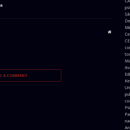
CA
ia
ps
Sã
De
Mi
Website
Ce
CE
co
to
Ma
Av
Ed
D A COMMENT
Ke
Un
pu
co
Ps
Pa
na
An