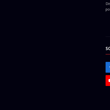
Di
pol
S