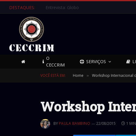
DESTAQUES:
Parcerias Internacionais 🇺🇸
O
SERVIÇOS
L
CECCRIM
VOCÊ ESTÁ EM:
Home
Workshop Internacional 
»
Workshop Inter
BY
PAULA BAMBINO
22/08/2015
1 MI