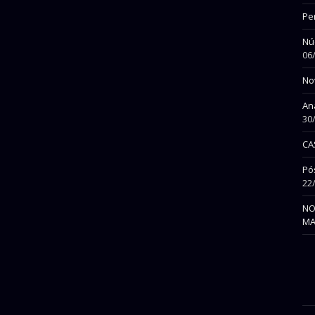
Per
Nú
06
No
An
30
CA
Pó
22
NO
MA