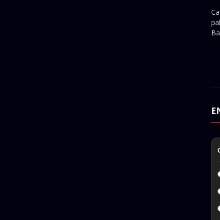
Ca
pa
Ba
E