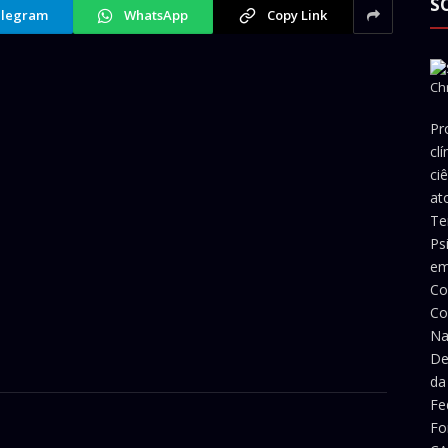
S
legram
WhatsApp
Copy Link
Pr
cl
ci
at
Te
Ps
em
Co
Co
Na
De
da
Fe
Fo