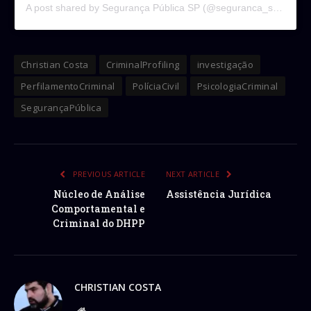
A post shared by Segurança Pública SP (@seguranca_ssp)
Christian Costa
CriminalProfiling
investigação
PerfilamentoCriminal
PolíciaCivil
PsicologiaCriminal
SegurançaPública
PREVIOUS ARTICLE
NEXT ARTICLE
Núcleo de Análise
Assistência Jurídica
Comportamental e
Criminal do DHPP
CHRISTIAN COSTA
Website