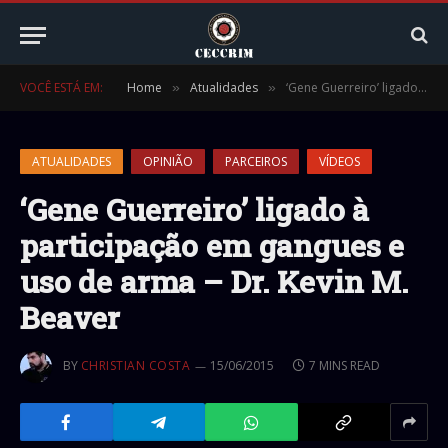
VOCÊ ESTÁ EM:
Home
Atualidades
‘Gene Guerreiro’ ligado à participação em gangues e uso de arma – Dr. Kevin M. Beaver
»
»
ATUALIDADES
OPINIÃO
PARCEIROS
VÍDEOS
‘Gene Guerreiro’ ligado à
participação em gangues e
uso de arma – Dr. Kevin M.
Beaver
BY
CHRISTIAN COSTA
15/06/2015
7 MINS READ