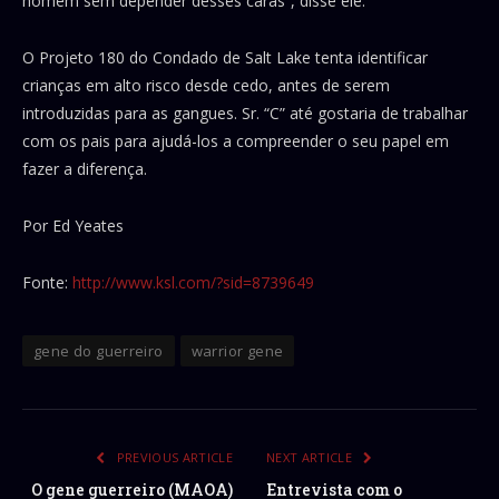
homem sem depender desses caras”, disse ele.
O Projeto 180 do Condado de Salt Lake tenta identificar
crianças em alto risco desde cedo, antes de serem
introduzidas para as gangues. Sr. “C” até gostaria de trabalhar
com os pais para ajudá-los a compreender o seu papel em
fazer a diferença.
Por Ed Yeates
Fonte:
http://www.ksl.com/?sid=8739649
gene do guerreiro
warrior gene
PREVIOUS ARTICLE
NEXT ARTICLE
O gene guerreiro (MAOA)
Entrevista com o