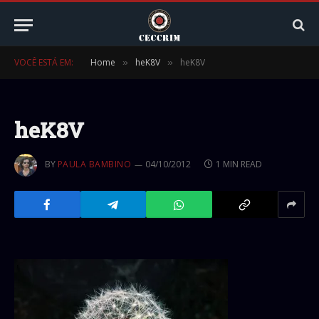
VOCÊ ESTÁ EM:
Home
heK8V
heK8V
»
»
heK8V
BY
PAULA BAMBINO
04/10/2012
1 MIN READ