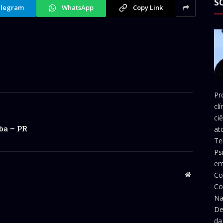
S
legram
WhatsApp
Copy Link
Pr
cl
ci
ba – PR
at
Te
Ps
em
Co
Website
Co
Na
De
da