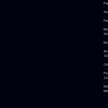
Pa
Ass
Per
Nú
06
No
An
30
CA
Pó
22
NO
MA