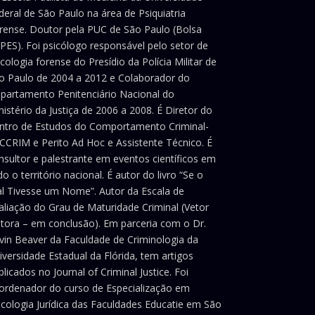
deral de São Paulo na área de Psiquiatria
rense. Doutor pela PUC de São Paulo (Bolsa
PES). Foi psicólogo responsável pelo setor de
icologia forense do Presídio da Polícia Militar de
o Paulo de 2004 a 2012 e Colaborador do
partamento Penitenciário Nacional do
nistério da Justiça de 2006 a 2008. É Diretor do
ntro de Estudos do Comportamento Criminal-
CCRIM e Perito Ad Hoc e Assistente Técnico. É
nsultor e palestrante em eventos científicos em
do o território nacional. É autor do livro “Se o
l Tivesse um Nome”. Autor da Escala de
aliação do Grau de Maturidade Criminal (Vetor
itora – em conclusão). Em parceria com o Dr.
vin Beaver da Faculdade de Criminologia da
iversidade Estadual da Flórida, tem artigos
blicados no Journal of Criminal Justice. Foi
ordenador do curso de Especialização em
icologia Jurídica das Faculdades Educatie em São