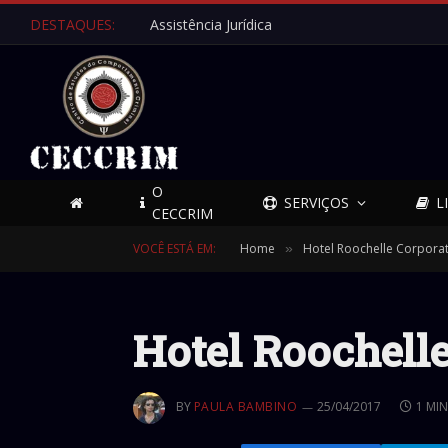
DESTAQUES:
Assistência Jurídica
O
SERVIÇOS
L
CECCRIM
VOCÊ ESTÁ EM:
Home
Hotel Roochelle Corporate
»
Hotel Roochelle
BY
PAULA BAMBINO
25/04/2017
1 MI