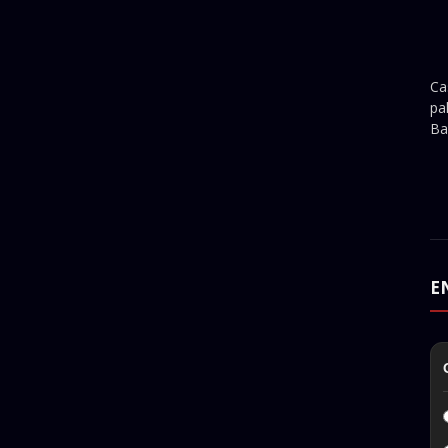
Ca
pa
Ba
E