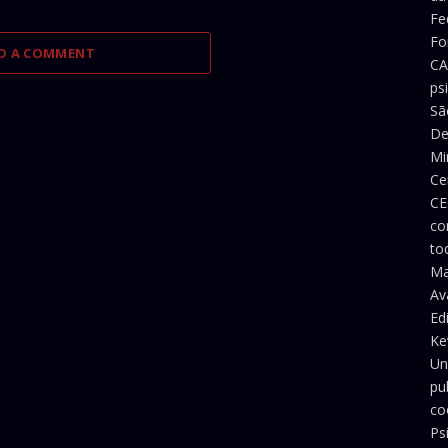
Fe
Fo
D A COMMENT
CA
ps
Sã
De
Mi
Ce
CE
co
to
Ma
Av
Ed
Ke
Un
pu
co
Ps