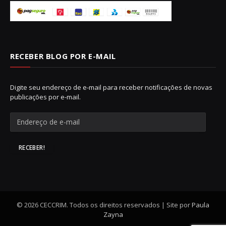
RECEBER BLOG POR E-MAIL
Digite seu endereço de e-mail para receber notificações de novas
publicações por e-mail.
E
n
d
e
RECEBER!
r
e
ç
o
d
e
© 2026 CECCRIM. Todos os direitos reservados | Site por
Paula
e
Zayna
-