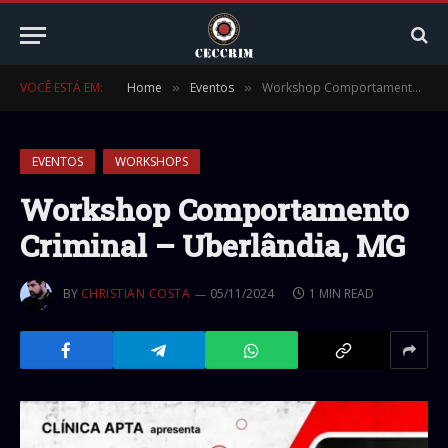
VOCÊ ESTÁ EM:
Home
Eventos
Workshop Comportamento Criminal – Uberlândia, MG
»
»
EVENTOS
WORKSHOPS
Workshop Comportamento
Criminal – Uberlândia, MG
BY
CHRISTIAN COSTA
05/11/2024
1 MIN READ