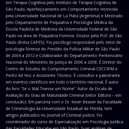
em Terapia Cognitiva pelo Instituto de Terapia Cognitiva de
São Paulo; Aperfeiçoamento em Comportamento Homicida
pela Universidade Nacional de La Plata (Argentina) e Mestrado
pelo Departamento de Psiquiatria e Psicologia Médica da
Escola Paulista de Medicina da Universidade Federal de São
Paulo na área de Psiquiatria Forense. Doutor pela PUC de São
Paulo (Bolsa CAPES). Foi psicólogo responsável pelo setor de
psicologia forense do Presídio da Polícia Militar de São Paulo
de 2004 a 2012 e Colaborador do Departamento Penitenciário
Nacional do Ministério da Justiça de 2006 a 2008. É Diretor do
Centro de Estudos do Comportamento Criminal-CECCRIM e
Perito Ad Hoc e Assistente Técnico. É consultor e palestrante
em eventos científicos em todo o território nacional. É autor
do livro “Se o Mal Tivesse um Nome”. Autor da Escala de
Avaliação do Grau de Maturidade Criminal (Vetor Editora – em
conclusão). Em parceria com o Dr. Kevin Beaver da Faculdade
de Criminologia da Universidade Estadual da Flórida, tem
artigos publicados no Journal of Criminal Justice. Foi
coordenador do curso de Especialização em Psicologia Jurídica
das Faculdades Educatie em São Paulo. Suas análises de