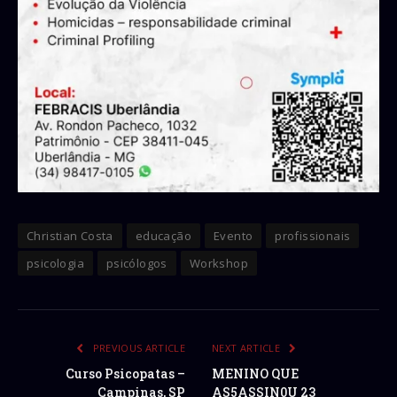
Christian Costa
educação
Evento
profissionais
psicologia
psicólogos
Workshop
PREVIOUS ARTICLE
NEXT ARTICLE
Curso Psicopatas –
MENINO QUE
Campinas, SP
AS5ASSIN0U 23