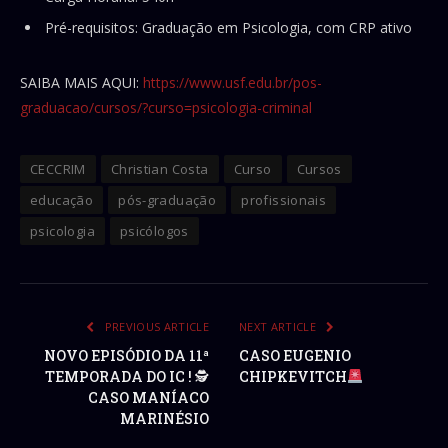
Pré-requisitos: Graduação em Psicologia, com CRP ativo
SAIBA MAIS AQUI:
https://www.usf.edu.br/pos-
graduacao/cursos/?curso=psicologia-criminal
CECCRIM
Christian Costa
Curso
Cursos
educação
pós-graduação
profissionais
psicologia
psicólogos
PREVIOUS ARTICLE
NEXT ARTICLE
NOVO EPISÓDIO DA 11ª
CASO EUGENIO
TEMPORADA DO IC ! 🕵
CHIPKEVITCH
CASO MANÍACO
MARINÉSIO