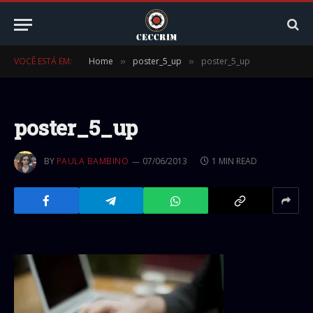
VOCÊ ESTÁ EM:
Home
poster_5_up
poster_5_up
»
»
poster_5_up
BY
PAULA BAMBINO
07/06/2013
1 MIN READ