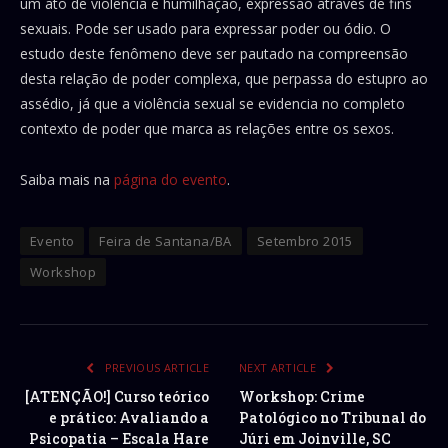
um ato de violência e humilhação, expressão através de fins
sexuais. Pode ser usado para expressar poder ou ódio. O
estudo deste fenômeno deve ser pautado na compreensão
desta relação de poder complexa, que perpassa do estupro ao
assédio, já que a violência sexual se evidencia no completo
contexto de poder que marca as relações entre os sexos.
Saiba mais na
página do evento
.
Evento
Feira de Santana/BA
Setembro 2015
Workshop
PREVIOUS ARTICLE
NEXT ARTICLE
[ATENÇÃO!] Curso teórico
Workshop: Crime
e prático: Avaliando a
Patológico no Tribunal do
Psicopatia – Escala Hare
Júri em Joinville, SC