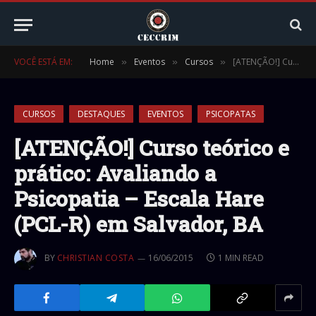
VOCÊ ESTÁ EM:
Home
Eventos
Cursos
[ATENÇÃO!] Curso teórico e prático: Avaliando a Psicopatia – Escala Hare (PCL-R) em Salvador, BA
»
»
»
CURSOS
DESTAQUES
EVENTOS
PSICOPATAS
[ATENÇÃO!] Curso teórico e
prático: Avaliando a
Psicopatia – Escala Hare
(PCL-R) em Salvador, BA
BY
CHRISTIAN COSTA
16/06/2015
1 MIN READ