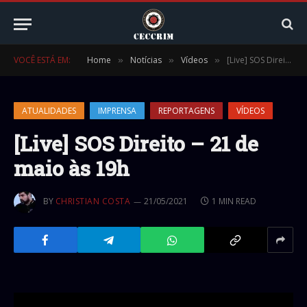
VOCÊ ESTÁ EM:
Home
Notícias
Vídeos
[Live] SOS Direito – 21 de maio às 19h
»
»
»
ATUALIDADES
IMPRENSA
REPORTAGENS
VÍDEOS
[Live] SOS Direito – 21 de
maio às 19h
BY
CHRISTIAN COSTA
21/05/2021
1 MIN READ