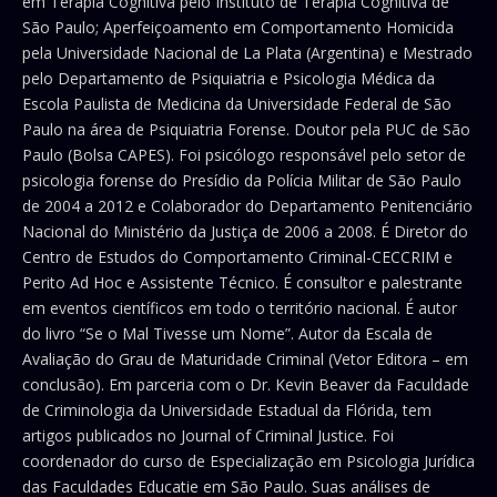
em Terapia Cognitiva pelo Instituto de Terapia Cognitiva de
São Paulo; Aperfeiçoamento em Comportamento Homicida
pela Universidade Nacional de La Plata (Argentina) e Mestrado
pelo Departamento de Psiquiatria e Psicologia Médica da
Escola Paulista de Medicina da Universidade Federal de São
Paulo na área de Psiquiatria Forense. Doutor pela PUC de São
Paulo (Bolsa CAPES). Foi psicólogo responsável pelo setor de
psicologia forense do Presídio da Polícia Militar de São Paulo
de 2004 a 2012 e Colaborador do Departamento Penitenciário
Nacional do Ministério da Justiça de 2006 a 2008. É Diretor do
Centro de Estudos do Comportamento Criminal-CECCRIM e
Perito Ad Hoc e Assistente Técnico. É consultor e palestrante
em eventos científicos em todo o território nacional. É autor
do livro “Se o Mal Tivesse um Nome”. Autor da Escala de
Avaliação do Grau de Maturidade Criminal (Vetor Editora – em
conclusão). Em parceria com o Dr. Kevin Beaver da Faculdade
de Criminologia da Universidade Estadual da Flórida, tem
artigos publicados no Journal of Criminal Justice. Foi
coordenador do curso de Especialização em Psicologia Jurídica
das Faculdades Educatie em São Paulo. Suas análises de