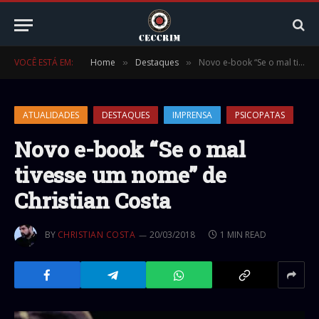
VOCÊ ESTÁ EM:
Home
Destaques
Novo e-book “Se o mal tivesse um nome” de Christian Costa
»
»
ATUALIDADES
DESTAQUES
IMPRENSA
PSICOPATAS
Novo e-book “Se o mal
tivesse um nome” de
Christian Costa
BY
CHRISTIAN COSTA
20/03/2018
1 MIN READ